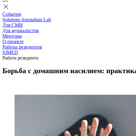
События
Solutions Journalism Lab
Для СМИ
Для журналистов
Менторы
О проекте
Работы резидентов
SJMED
Работа резидента
Борьба с домашним насилием: практик