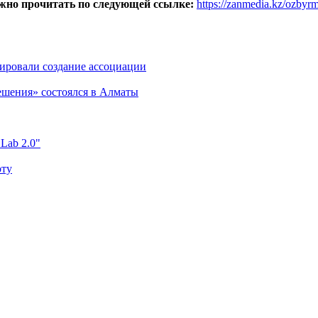
жно прочитать по следующей ссылке:
https://zanmedia.kz/oz
ировали создание ассоциации
ешения» состоялся в Алматы
 Lab 2.0"
оту