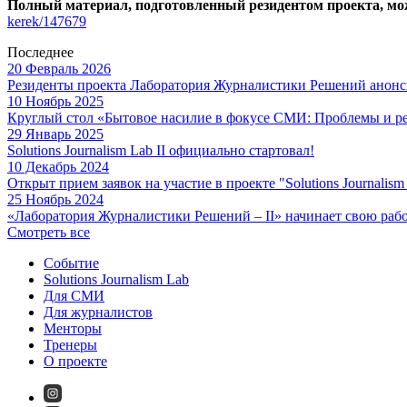
Полный материал, подготовленный резидентом проекта, мо
kerek/147679
Последнее
20 Февраль 2026
Резиденты проекта Лаборатория Журналистики Решений анонс
10 Ноябрь 2025
Круглый стол «Бытовое насилие в фокусе СМИ: Проблемы и р
29 Январь 2025
Solutions Journalism Lab II официально стартовал!
10 Декабрь 2024
Открыт прием заявок на участие в проекте "Solutions Journalism
25 Ноябрь 2024
«Лаборатория Журналистики Решений – II» начинает свою раб
Смотреть все
Событие
Solutions Journalism Lab
Для СМИ
Для журналистов
Менторы
Тренеры
О проекте