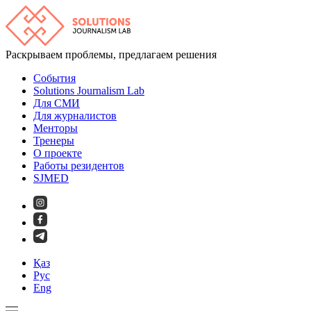
Раскрываем проблемы, предлагаем решения
События
Solutions Journalism Lab
Для СМИ
Для журналистов
Менторы
Тренеры
О проекте
Работы резидентов
SJMED
Қаз
Рус
Eng