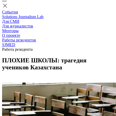
События
Solutions Journalism Lab
Для СМИ
Для журналистов
Менторы
О проекте
Работы резидентов
SJMED
Работа резидента
ПЛОХИЕ ШКОЛЫ: трагедия
учеников Казахстана