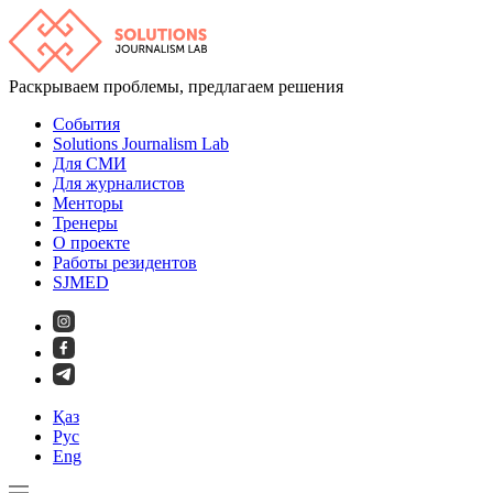
Раскрываем проблемы, предлагаем решения
События
Solutions Journalism Lab
Для СМИ
Для журналистов
Менторы
Тренеры
О проекте
Работы резидентов
SJMED
Қаз
Рус
Eng