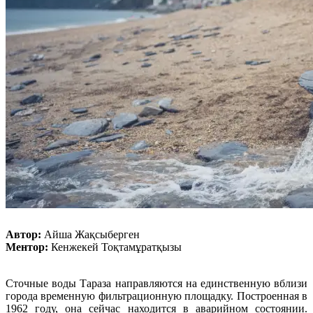
Автор:
Айша Жақсыберген
Ментор:
Кенжекей Тоқтамұратқызы
Сточные воды Тараза направляются на единственную вблизи
города временную фильтрационную площадку. Построенная в
1962 году, она сейчас находится в аварийном состоянии.