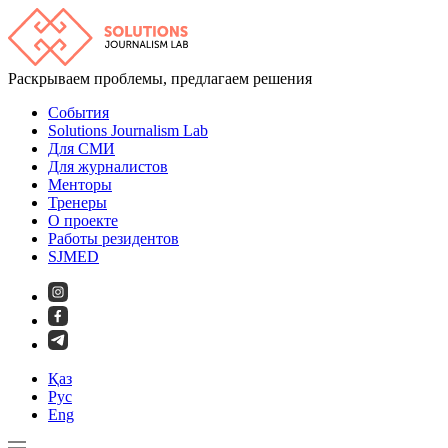
Раскрываем проблемы, предлагаем решения
События
Solutions Journalism Lab
Для СМИ
Для журналистов
Менторы
Тренеры
О проекте
Работы резидентов
SJMED
Қаз
Рус
Eng