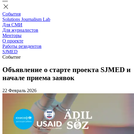
События
Solutions Journalism Lab
Для СМИ
Для журналистов
Менторы
О проекте
Работы резидентов
SJMED
Событие
Объявление о старте проекта SJMED и
начале приема заявок
22 Февраль 2026