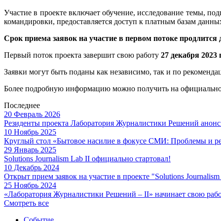
Участие в проекте включает обучение, исследование темы, п
командировки, предоставляется доступ к платным базам данн
Срок приема заявок на участие в первом потоке продлится 
Первый поток проекта завершит свою работу
27 декабря 2023
Заявки могут быть поданы как независимо, так и по рекоменд
Более подробную информацию можно получить на официальном
Последнее
20 Февраль 2026
Резиденты проекта Лаборатория Журналистики Решений анонс
10 Ноябрь 2025
Круглый стол «Бытовое насилие в фокусе СМИ: Проблемы и р
29 Январь 2025
Solutions Journalism Lab II официально стартовал!
10 Декабрь 2024
Открыт прием заявок на участие в проекте "Solutions Journalism
25 Ноябрь 2024
«Лаборатория Журналистики Решений – II» начинает свою раб
Смотреть все
Событие