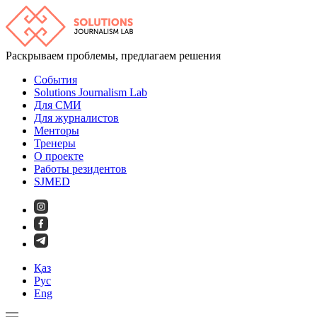
Раскрываем проблемы, предлагаем решения
События
Solutions Journalism Lab
Для СМИ
Для журналистов
Менторы
Тренеры
О проекте
Работы резидентов
SJMED
Қаз
Рус
Eng