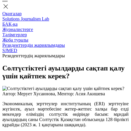
Оқиғалар
Solutions Journalism Lab
БАҚ-қа
Журналистерге
Тәлімгерлер
Жоба туралы
Резиденттердің жариялымдары
SJMED
Резиденттердің жариялымдары
Солтүстіктегі ауылдарды сақтап қалу
үшін қайтпек керек?
Автор: Мерует Хусаинова, Ментор: Асия Акишева
Экономикалық зерттеулер институтының (ERI) зерттеуіне
жүгінсек, ауыл мәртебесіне жетер-жетпес халқы бар елді
мекендер еліміздің солтүстік өңірінде басым: мұндай
ауылдардың саны Солтүстік Қазақстан облысында 128 бірлікті
құрайды (2023 ж. 1 қаңтарына шаққанда).