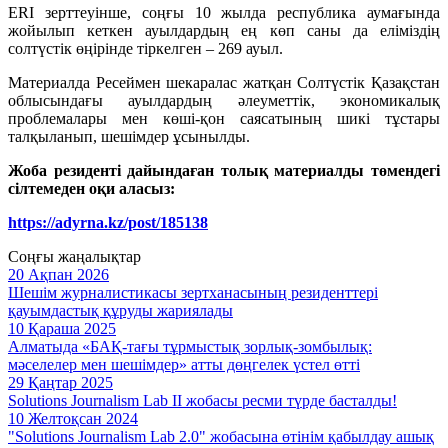
ERI зерттеуінше, соңғы 10 жылда республика аумағында
жойылып кеткен ауылдардың ең көп саны да еліміздің
солтүстік өңірінде тіркелген – 269 ауыл.
Материалда Ресеймен шекаралас жатқан Солтүстік Қазақстан
облысындағы ауылдардың әлеуметтік, экономикалық
проблемалары мен көші-қон саясатының шикі тұстары
талқыланып, шешімдер ұсынылды.
Жоба резиденті дайындаған толық материалды төмендегі
сілтемеден оқи аласыз:
https://adyrna.kz/post/185138
Соңғы жаңалықтар
20 Ақпан 2026
Шешім журналистикасы зертханасының резиденттері
қауымдастық құруды жариялады
10 Қараша 2025
Алматыда «БАҚ-тағы тұрмыстық зорлық-зомбылық:
мәселелер мен шешімдер» атты дөңгелек үстел өтті
29 Қаңтар 2025
Solutions Journalism Lab II жобасы ресми түрде басталды!
10 Желтоқсан 2024
"Solutions Journalism Lab 2.0" жобасына өтінім қабылдау ашық