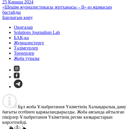
25 Қараша 2024
«Шешім журналистикасы зертханасы – II» өз жұмысын
бастайды
Барлығын көру
Оқиғалар
Solutions Journalism Lab
БАҚ-қа
Журналистерге
Тәлімгерлер
Тренерлер
Жоба туралы
Бұл жоба Ұлыбритания Үкіметінің Халықаралық даму
бағыты есебінен қаржыландырылды. Жоба аясында айтылған
пікірлер Ұлыбритания Үкіметінің ресми көзқарастарын
көрсетпейді.