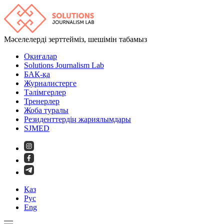
Мәселелерді зерттейміз, шешімін табамыз
Оқиғалар
Solutions Journalism Lab
БАҚ-қа
Журналистерге
Тәлімгерлер
Тренерлер
Жоба туралы
Резиденттердің жариялымдары
SJMED
Қаз
Рус
Eng