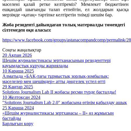
мәселені қалай ретке келтіреміз? Мемлекет бюджетінен
ешқандай шығынды талап етпейтін, ел жолдарын қысқа
мерзімде «қатаң» тәртіпке келтіретін тиімді шешім бар.
Жоба резиденті дайындаған толық материалды төмендегі
сілтемеден оқи аласыз:
https://www.facebook.com/groups/astanacompandcomp/permalink/
Соңғы жаңалықтар
20 Ақпан 2026
Шешім журналистикасы зертханасының резиденттері
қауымдастық құруды жариялады
10 Қараша 2025
Алматыда «БАҚ-тағы тұрмыстық зорлық-зомбылық:
мәселелер мен шешімдер» атты дөңгелек үстел өтті
29 Қаңтар 2025
Solutions Journalism Lab II жобасы ресми түрде басталды!
10 Желтоқсан 2024
"Solutions Journalism Lab 2.0" жобасына өтінім қабылдау ашық
25 Қараша 2024
«Шешім журналистикасы зертханасы – II» өз жұмысын
бастайды
Барлығын көру