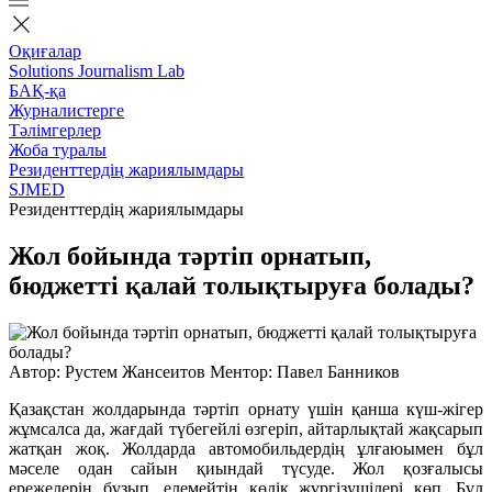
Оқиғалар
Solutions Journalism Lab
БАҚ-қа
Журналистерге
Тәлімгерлер
Жоба туралы
Резиденттердің жариялымдары
SJMED
Резиденттердің жариялымдары
Жол бойында тәртіп орнатып,
бюджетті қалай толықтыруға болады?
Автор: Рустем Жансеитов Ментор: Павел Банников
Қазақстан жолдарында тәртіп орнату үшін қанша күш-жігер
жұмсалса да, жағдай түбегейлі өзгеріп, айтарлықтай жақсарып
жатқан жоқ. Жолдарда автомобильдердің ұлғаюымен бұл
мәселе одан сайын қиындай түсуде. Жол қозғалысы
ережелерін бұзып, елемейтін көлік жүргізушілері көп. Бұл