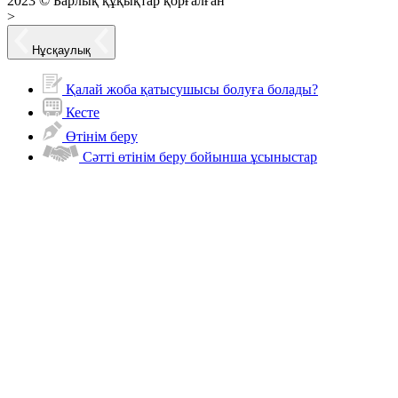
2023 © Барлық құқықтар қорғалған
>
Нұсқаулық
Қалай жоба қатысушысы болуға болады?
Кесте
Өтінім беру
Сәтті өтінім беру бойынша ұсыныстар