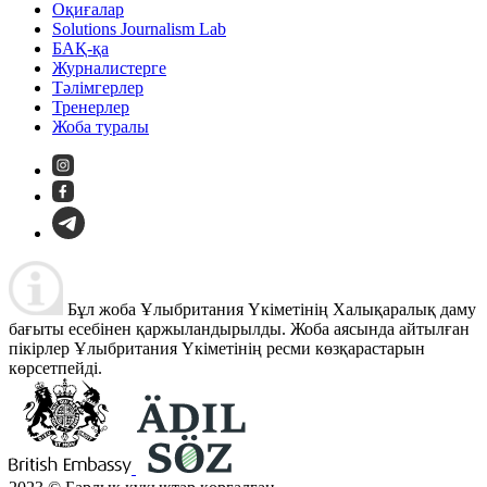
Оқиғалар
Solutions Journalism Lab
БАҚ-қа
Журналистерге
Тәлімгерлер
Тренерлер
Жоба туралы
Бұл жоба Ұлыбритания Үкіметінің Халықаралық даму
бағыты есебінен қаржыландырылды. Жоба аясында айтылған
пікірлер Ұлыбритания Үкіметінің ресми көзқарастарын
көрсетпейді.