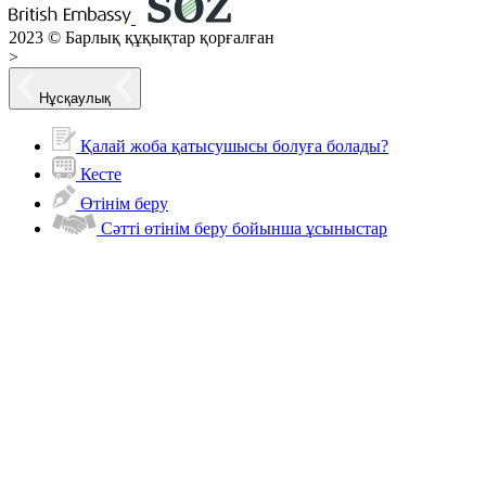
2023 © Барлық құқықтар қорғалған
>
Нұсқаулық
Қалай жоба қатысушысы болуға болады?
Кесте
Өтінім беру
Сәтті өтінім беру бойынша ұсыныстар