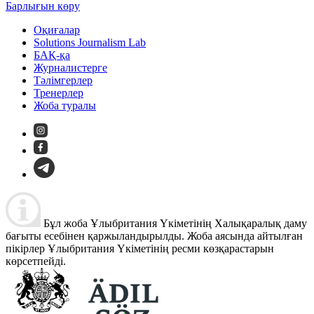
Барлығын көру
Оқиғалар
Solutions Journalism Lab
БАҚ-қа
Журналистерге
Тәлімгерлер
Тренерлер
Жоба туралы
Бұл жоба Ұлыбритания Үкіметінің Халықаралық даму
бағыты есебінен қаржыландырылды. Жоба аясында айтылған
пікірлер Ұлыбритания Үкіметінің ресми көзқарастарын
көрсетпейді.