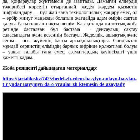
да, қоңыраулар жүктемесін де азайтады. Дамыған елдердің
тәжірибесі көрсетіп отырғандай, жедел жәрдем қызметін
цифрландыру — бұл жай ғана технологиялық жаңару емес, ол
– әрбір минут маңызды болатын жағдайда адам өмірін сақтап
қалуға бағытталған нақты шешім. Қазақстанда пилоттық жоба
ретінде басталған бұл бастама — денсаулық сақтау
саласындағы жаңа кезеңнің бастауы. Жеделдік, ашықтық және
сенім – осы жүйенің басты артықшылықтары. Сондықтан
мұндай сервистің еліміздің барлық өңірінде қолжетімді болуы
– уақыт талабы ғана емес, азаматтардың қауіпсіздігі үшін
қажетті қадам.
Жоба резиденті дайындаған материалдар:
https://jarialike.kz/742/zhedel-zh-rdem-ba-ytyn-onlayn-ba-ylau-
t-r-yndar-uayymyn-da-o-yraular-zh-ktemesin-de-azaytady