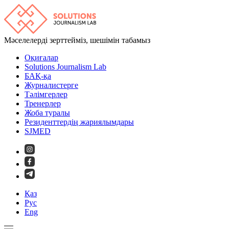
Мәселелерді зерттейміз, шешімін табамыз
Оқиғалар
Solutions Journalism Lab
БАҚ-қа
Журналистерге
Тәлімгерлер
Тренерлер
Жоба туралы
Резиденттердің жариялымдары
SJMED
Қаз
Рус
Eng