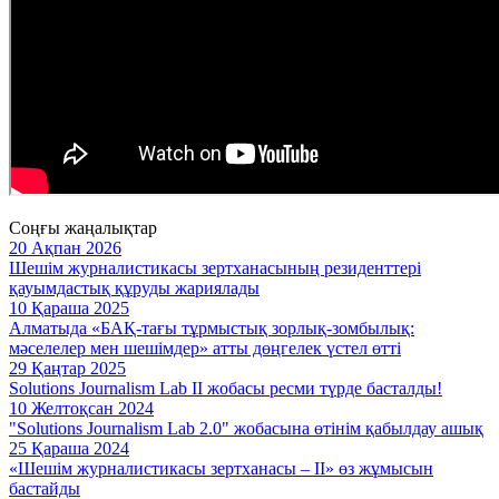
Соңғы жаңалықтар
20 Ақпан 2026
Шешім журналистикасы зертханасының резиденттері
қауымдастық құруды жариялады
10 Қараша 2025
Алматыда «БАҚ-тағы тұрмыстық зорлық-зомбылық:
мәселелер мен шешімдер» атты дөңгелек үстел өтті
29 Қаңтар 2025
Solutions Journalism Lab II жобасы ресми түрде басталды!
10 Желтоқсан 2024
"Solutions Journalism Lab 2.0" жобасына өтінім қабылдау ашық
25 Қараша 2024
«Шешім журналистикасы зертханасы – II» өз жұмысын
бастайды