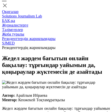
Оқиғалар
Solutions Journalism Lab
БАҚ-қа
Журналистерге
Тәлімгерлер
Жоба туралы
Резиденттердің жариялымдары
SJMED
Резиденттердің жариялымдары
Жедел жәрдем бағытын онлайн
бақылау: тұрғындар уайымын да,
қоңыраулар жүктемесін де азайтады
Автор:
Арайлым Ибраева
Ментор:
Кенжекей Тоқтамұратқызы
Жедел жәрдем бағытын онлайн бақылау: тұрғындар уайымын