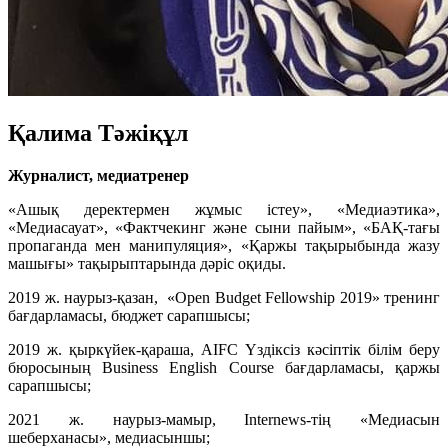
Қалима Тәжіқұл
Журналист, медиатренер
«Ашық деректермен жұмыс істеу», «Медиаэтика»,
«Медиасауат», «Фактчекинг және сыни пайым», «БАҚ-тағы
пропаганда мен манипуляция», «Қаржы тақырыбында жазу
машығы» тақырыптарында дәріс оқиды.
2019 ж. наурыз-қазан, «Open Budget Fellowship 2019» тренинг
бағдарламасы, бюджет сарапшысы;
2019 ж. қыркүйек-қараша, AIFC Үздіксіз кәсіптік білім беру
бюросының Business English Course бағдарламасы, қаржы
сарапшысы;
2021 ж. наурыз-мамыр, Internews-тің «Медиасын
шеберханасы», медиасыншы;