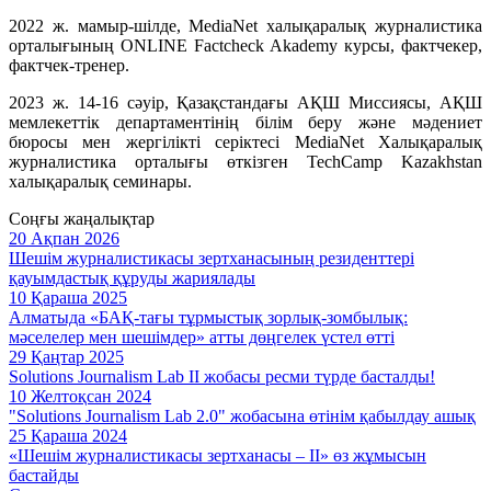
2022 ж. мамыр-шілде, MediaNet халықаралық журналистика
орталығының ONLINE Factcheck Akademy курсы, фактчекер,
фактчек-тренер.
2023 ж. 14-16 сәуір, Қазақстандағы АҚШ Миссиясы, АҚШ
мемлекеттік департаментінің білім беру және мәдениет
бюросы мен жергілікті серіктесі MediaNet Халықаралық
журналистика орталығы өткізген TechCamp Kazakhstan
халықаралық семинары.
Соңғы жаңалықтар
20 Ақпан 2026
Шешім журналистикасы зертханасының резиденттері
қауымдастық құруды жариялады
10 Қараша 2025
Алматыда «БАҚ-тағы тұрмыстық зорлық-зомбылық:
мәселелер мен шешімдер» атты дөңгелек үстел өтті
29 Қаңтар 2025
Solutions Journalism Lab II жобасы ресми түрде басталды!
10 Желтоқсан 2024
"Solutions Journalism Lab 2.0" жобасына өтінім қабылдау ашық
25 Қараша 2024
«Шешім журналистикасы зертханасы – II» өз жұмысын
бастайды