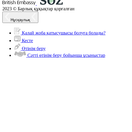
2023 © Барлық құқықтар қорғалған
Нұсқаулық
Қалай жоба қатысушысы болуға болады?
Кесте
Өтінім беру
Сәтті өтінім беру бойынша ұсыныстар