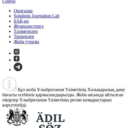
Соңғы
Оқиғалар
Solutions Journalism Lab
БАҚ-қа
Журналистерге
Тәлімгерлер
Тренерлер
Жоба туралы
Бұл жоба Ұлыбритания Үкіметінің Халықаралық даму
бағыты есебінен қаржыландырылды. Жоба аясында айтылған
пікірлер Ұлыбритания Үкіметінің ресми көзқарастарын
көрсетпейді.