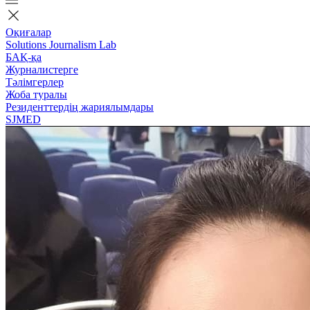
Оқиғалар
Solutions Journalism Lab
БАҚ-қа
Журналистерге
Тәлімгерлер
Жоба туралы
Резиденттердің жариялымдары
SJMED