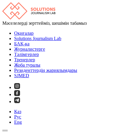
Мәселелерді зерттейміз, шешімін табамыз
Оқиғалар
Solutions Journalism Lab
БАҚ-қа
Журналистерге
Тәлімгерлер
Тренерлер
Жоба туралы
Резиденттердің жариялымдары
SJMED
Қаз
Рус
Eng